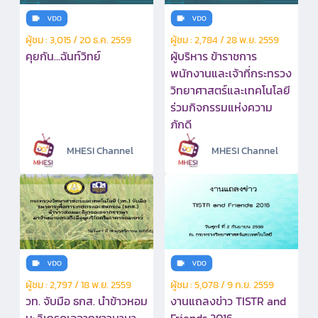
ผู้ชม : 3,015 / 20 ธ.ค. 2559
ผู้ชม : 2,784 / 28 พ.ย. 2559
คุยกัน...ฉันท์วิทย์
ผู้บริหาร ข้าราชการ
พนักงานและเจ้าที่กระทรวง
วิทยาศาสตร์และเทคโนโลยี
ร่วมกิจกรรมแห่งความ
ภักดี
MHESI Channel
MHESI Channel
ผู้ชม : 2,797 / 18 พ.ย. 2559
ผู้ชม : 5,078 / 9 ก.ย. 2559
วท. จับมือ ธกส. นำข้าวหอม
งานแถลงข่าว TISTR and
มะลิเกรดเอจากชาวนามา
Friends 2016