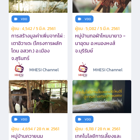
ผู้ชม : 4,542 / 5 มี.ค. 2561
ผู้ชม : 5,082 / 5 มี.ค. 2561
การสร้างมูลค่าเพิ่มจากไผ่ :
หมู่บ้านทอผ้าไหมนายาว -
เตาอิวาเตะ (โครงการผลัก
นาอุดม อ.หนองหงส์
โดน อสวท.) อ.เมือง
จ.บุรีรัมย์
จ.สุรินทร์
MHESI Channel
MHESI Channel
ผู้ชม : 4,694 / 28 ก.พ. 2561
ผู้ชม : 6,118 / 28 ก.พ. 2561
หมู่บ้านควายนม
เทคโนโลยีการเลี้ยงและ