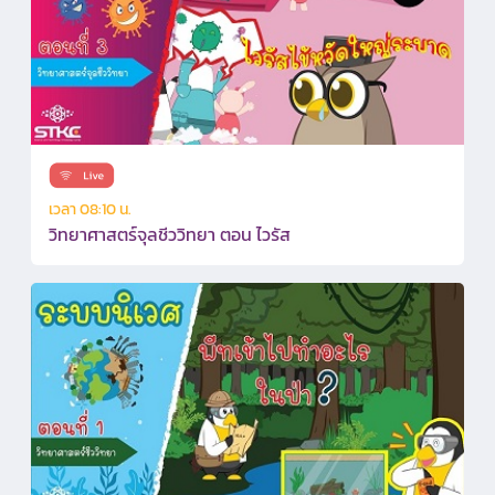
เวลา 08:10 น.
วิทยาศาสตร์จุลชีววิทยา ตอน ไวรัส