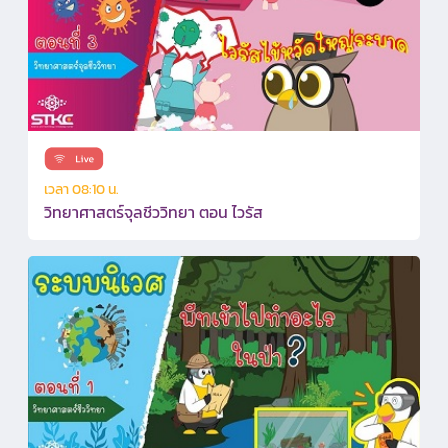
เวลา 08:10 น.
วิทยาศาสตร์จุลชีววิทยา ตอน ไวรัส