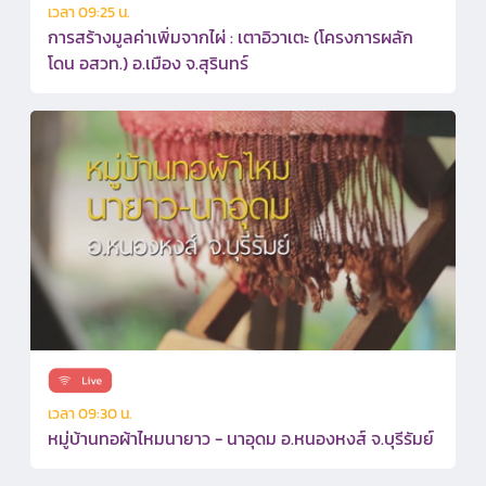
เวลา 09:25 น.
การสร้างมูลค่าเพิ่มจากไผ่ : เตาอิวาเตะ (โครงการผลัก
โดน อสวท.) อ.เมือง จ.สุรินทร์
เวลา 09:30 น.
หมู่บ้านทอผ้าไหมนายาว - นาอุดม อ.หนองหงส์ จ.บุรีรัมย์