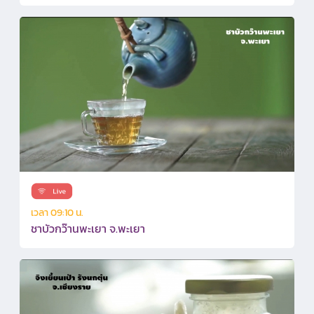
เวลา 09:10 น.
ชาบัวกว๊านพะเยา จ.พะเยา