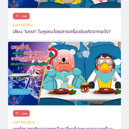
เวลา 08:15 น.
เสียง "แครก" ในหูขณะโดยสารเครื่องบินเกิดจากอะไร?
เวลา 08:20 น.
เหตุใดรสชาติของอาหารจึงเปลี่ยนไปขณะทานบนเครื่อง