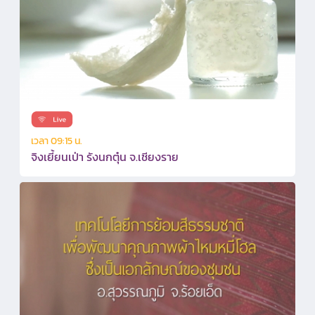
เวลา 09:15 น.
จิงเยี้ยนเป่า รังนกตุ๋น จ.เชียงราย