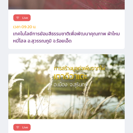
เวลา 09:20 น.
เทคโนโลยีการย้อมสีธรรมชาติเพื่อพัฒนาคุณภาพ ผ้าไหม
หมี่โฮล อ.สุวรรณภูมิ จ.ร้อยเอ็ด