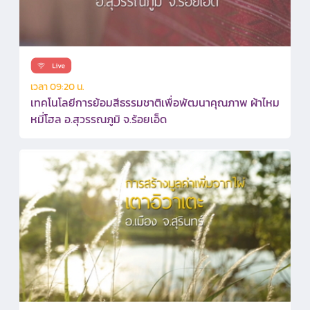
เวลา 09:20 น.
เทคโนโลยีการย้อมสีธรรมชาติเพื่อพัฒนาคุณภาพ ผ้าไหม
หมี่โฮล อ.สุวรรณภูมิ จ.ร้อยเอ็ด