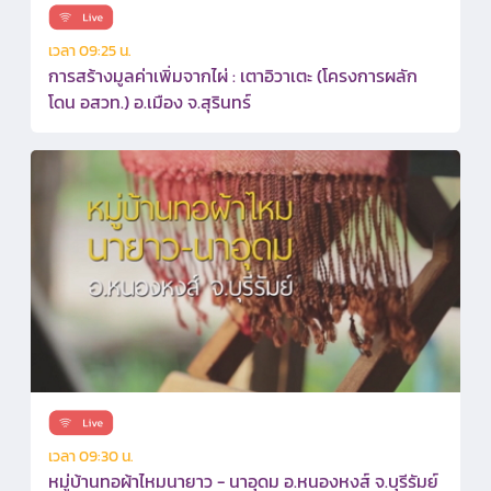
เวลา 09:25 น.
การสร้างมูลค่าเพิ่มจากไผ่ : เตาอิวาเตะ (โครงการผลัก
โดน อสวท.) อ.เมือง จ.สุรินทร์
เวลา 09:30 น.
หมู่บ้านทอผ้าไหมนายาว - นาอุดม อ.หนองหงส์ จ.บุรีรัมย์