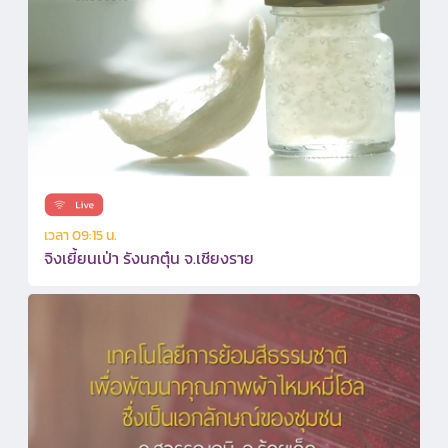
เวลา 09:15 น.
จิงเยี้ยนเป่า รังนกตุ๋น จ.เชียงราย