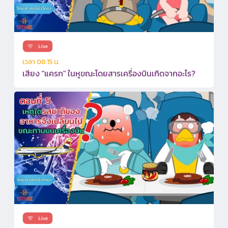
เวลา 08:15 น.
เสียง "แครก" ในหูขณะโดยสารเครื่องบินเกิดจากอะไร?