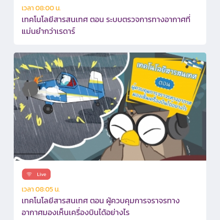
เวลา 08:00 น.
เทคโนโลยีสารสนเทศ ตอน ระบบตรวจการทางอากาศที่
แม่นยำกว่าเรดาร์
เวลา 08:05 น.
เทคโนโลยีสารสนเทศ ตอน ผู้ควบคุมการจราจรทาง
อากาศมองเห็นเครื่องบินได้อย่างไร