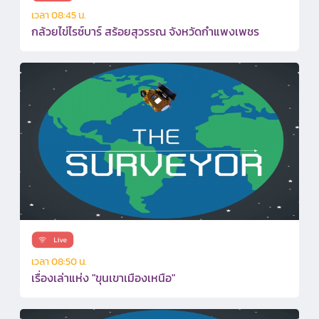
เวลา 08:45 น.
กล้วยไข่ไรซ์บาร์ สร้อยสุวรรณ จังหวัดกำแพงเพชร
เวลา 08:50 น.
เรื่องเล่าแห่ง "ขุนเขาเมืองเหนือ"