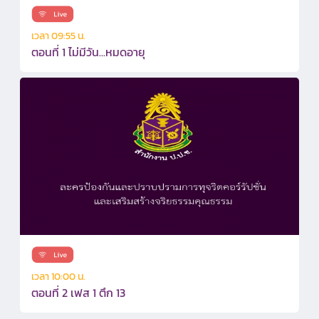
เวลา 09:55 น.
ตอนที่ 1 ไม่มีวัน...หมดอายุ
เวลา 10:00 น.
ตอนที่ 2 เฟส 1 ตึก 13