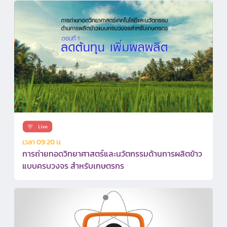
เวลา 09:20 น.
การถ่ายทอดวิทยาศาสตร์และนวัตกรรมด้านการผลิตข้าว
แบบครบวงจร สำหรับเกษตรกร