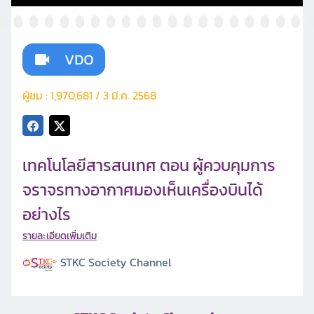
ผู้ชม : 1,970,681 / 3 มี.ค. 2568
เทคโนโลยีสารสนเทศ ตอน ผู้ควบคุมการ
จราจรทางอากาศมองเห็นเครื่องบินได้
อย่างไร
รายละเอียดเพิ่มเติม
STKC Society Channel