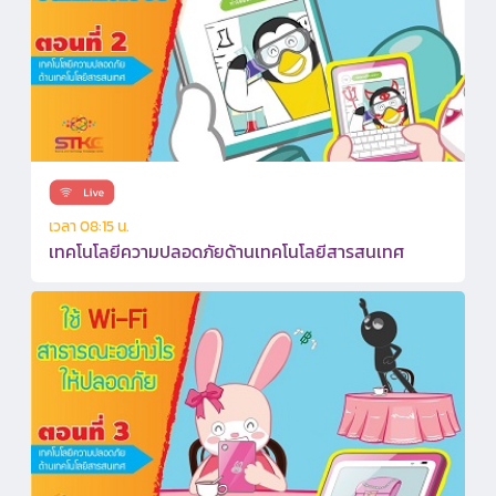
เวลา 08:15 น.
เทคโนโลยีความปลอดภัยด้านเทคโนโลยีสารสนเทศ