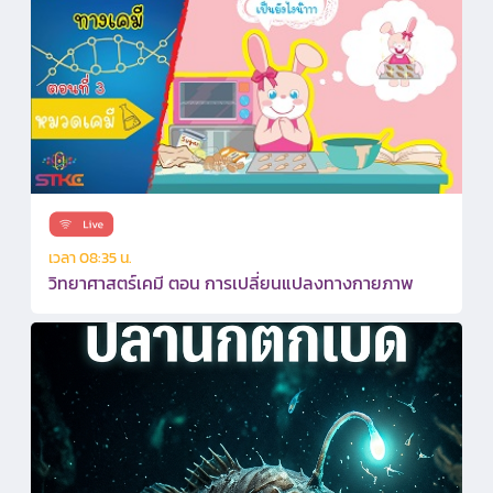
เวลา 08:35 น.
วิทยาศาสตร์เคมี ตอน การเปลี่ยนแปลงทางกายภาพ