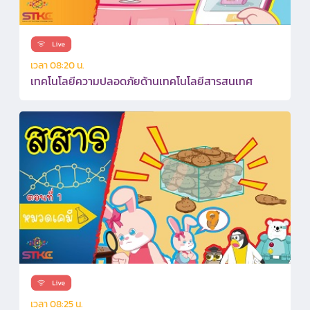
เวลา 08:20 น.
เทคโนโลยีความปลอดภัยด้านเทคโนโลยีสารสนเทศ
เวลา 08:25 น.