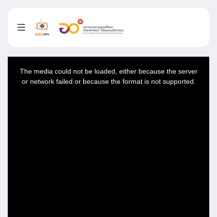
This
is
a
The media could not be loaded, either because the server
modal
window.
or network failed or because the format is not supported.