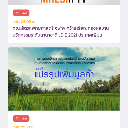
เวลา 09:05 น.
คณะสัตวแพทยศาสตร์ จุฬาฯ คว้าเหรียญทองผลงาน
นวัตกรรมระดับนานาชาติ JDIE 2021 ประเทศญี่ปุ่น
เวลา 09:10 น.