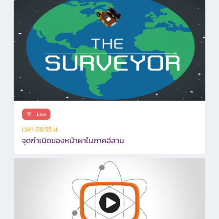
เวลา 08:55 น.
จุดกำเนิดของหน้าผาในภาคอีสาน