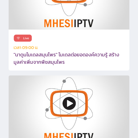
เวลา 09:00 น.
"นาดูนโมเดลสมุนไพร" โมเดลต่อยอดองค์ความรู้ สร้าง
มูลค่าเพิ่มจากพืชสมุนไพร