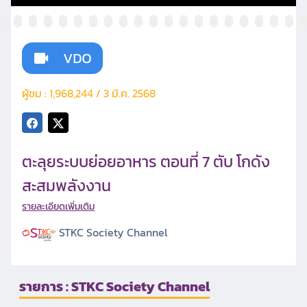
ผู้ชม : 1,968,244 / 3 มี.ค. 2568
ตะลุยระบบย่อยอาหาร ตอนที่ 7 ตับ โกดัง
สะสมพลังงาน
รายละเอียดเพิ่มเติม
STKC Society Channel
รายการ : STKC Society Channel