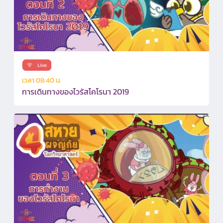
เวลา 08:40 น.
การเดินทางของไวรัสโคโรนา 2019