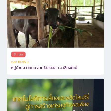
เวลา 10:05 น.
หมู่บ้านควายนม อ.แม่ฮ่องสอน จ.เชียงใหม่