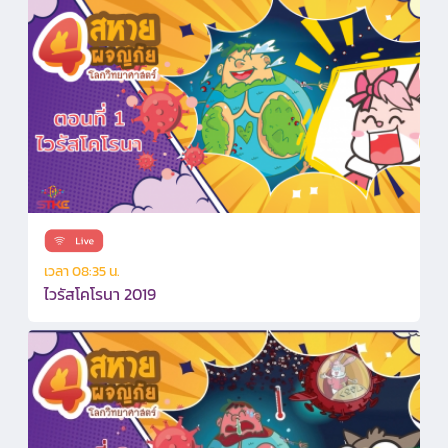
เวลา 08:35 น.
ไวรัสโคโรนา 2019