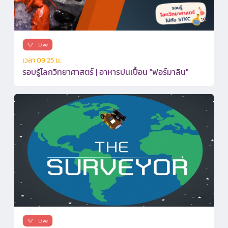
เวลา 09:25 น.
รอบรู้โลกวิทยาศาสตร์ | อาหารปนเปื้อน "ฟอร์มาลิน"