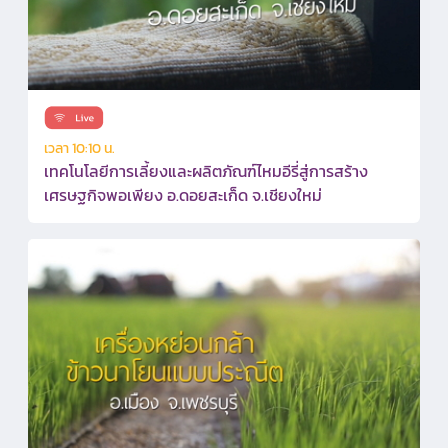
เวลา 10:10 น.
เทคโนโลยีการเลี้ยงและผลิตภัณฑ์ไหมอีรี่สู่การสร้าง
เศรษฐกิจพอเพียง อ.ดอยสะเก็ด จ.เชียงใหม่