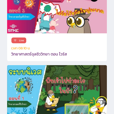
เวลา 08:10 น.
วิทยาศาสตร์จุลชีววิทยา ตอน ไวรัส