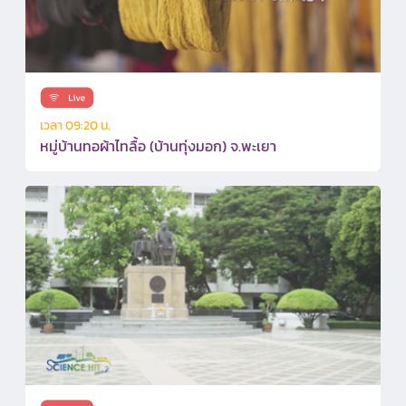
เวลา 09:20 น.
หมู่บ้านทอผ้าไทลื้อ (บ้านทุ่งมอก) จ.พะเยา